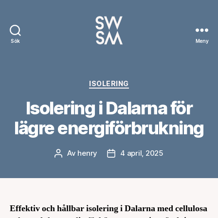
Sök
Meny
Swsm.se
Kategorier
ISOLERING
Isolering i Dalarna för
lägre energiförbrukning
Av
henry
4 april, 2025
Inläggsförfattare
Inläggsdatum
Effektiv och hållbar isolering i Dalarna med cellulosa